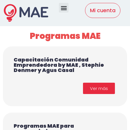
MAE Market
Programas MAE
Mi cuenta
Programas MAE
Capacitación Comunidad
Emprendedora by MAE , Stephie
Denmer y Agus Casal
Ver más
Programas MAE para